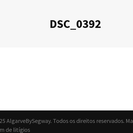
DSC_0392
25 AlgarveBySegway. Todos os direitos reservados. M
 de litígios