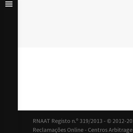
RNAAT Registo n.º 319/2013 - © 2012-20
Reclamações Online
-
Centros Arbitragem