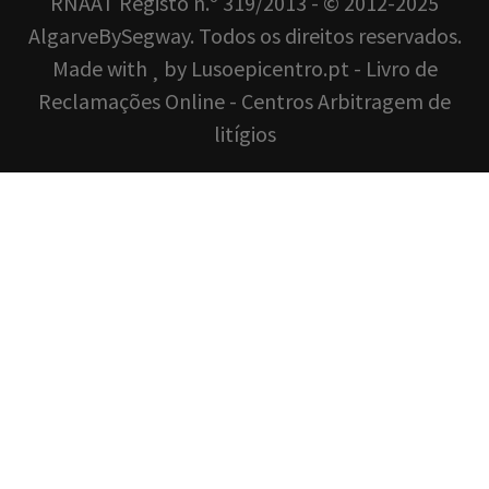
RNAAT Registo n.º 319/2013 - © 2012-2025
AlgarveBySegway. Todos os direitos reservados.
Made with
by
Lusoepicentro.pt
-
Livro de
Reclamações Online
-
Centros Arbitragem de
litígios