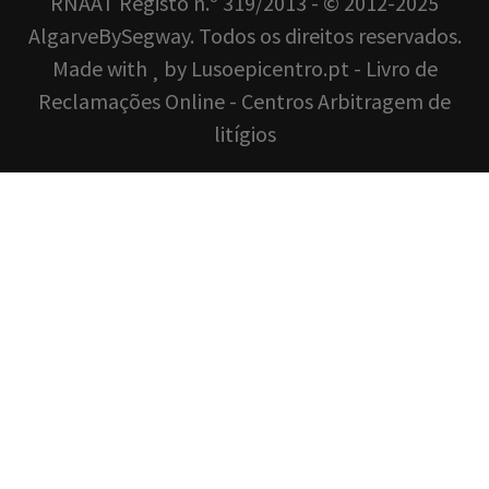
RNAAT Registo n.º 319/2013 - © 2012-2025
AlgarveBySegway. Todos os direitos reservados.
Made with
by
Lusoepicentro.pt
-
Livro de
Reclamações Online
-
Centros Arbitragem de
litígios