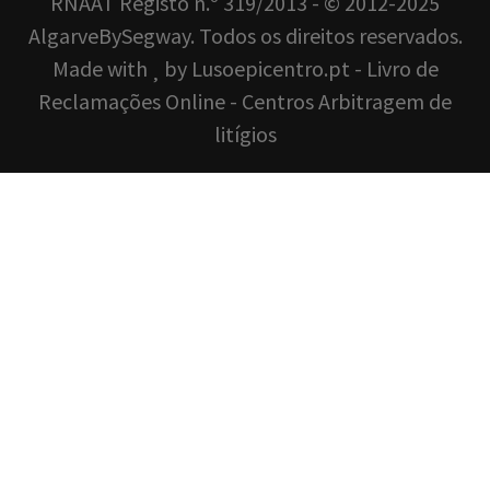
RNAAT Registo n.º 319/2013 - © 2012-2025
AlgarveBySegway. Todos os direitos reservados.
Made with
by
Lusoepicentro.pt
-
Livro de
Reclamações Online
-
Centros Arbitragem de
litígios