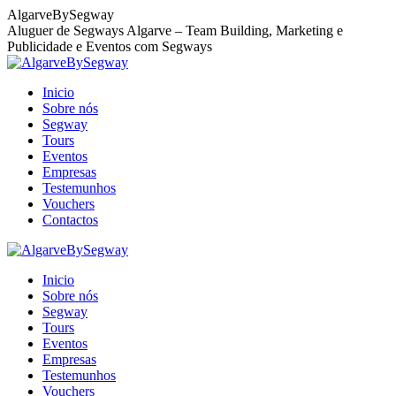
Skip
AlgarveBySegway
to
Aluguer de Segways Algarve – Team Building, Marketing e
content
Publicidade e Eventos com Segways
Inicio
Sobre nós
Segway
Tours
Eventos
Empresas
Testemunhos
Vouchers
Contactos
Facebook
Behance
X
Instagram
page
page
page
page
Inicio
opens
opens
opens
opens
Sobre nós
in
in
in
in
Segway
new
new
new
new
Tours
window
window
window
window
Eventos
Empresas
Testemunhos
Vouchers