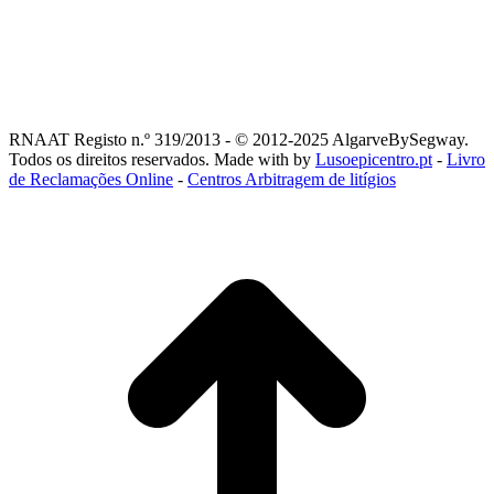
RNAAT Registo n.º 319/2013 - © 2012-2025 AlgarveBySegway.
Todos os direitos reservados. Made with
by
Lusoepicentro.pt
-
Livro
de Reclamações Online
-
Centros Arbitragem de litígios
t
T