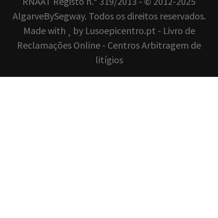
RNAAT Registo n.º 319/2013 - © 2012-2025
AlgarveBySegway. Todos os direitos reservados.
Made with
by
Lusoepicentro.pt
-
Livro de
Reclamações Online
-
Centros Arbitragem de
litígios