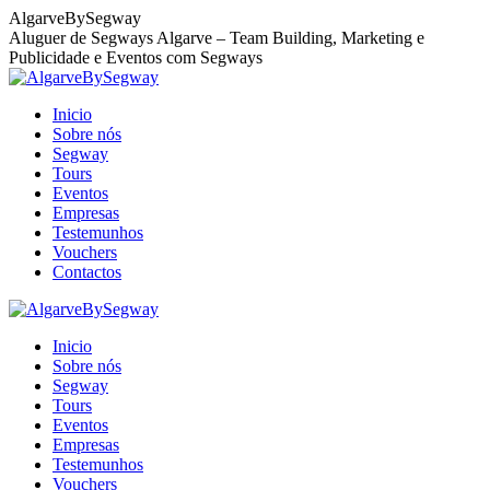
Skip
AlgarveBySegway
to
Aluguer de Segways Algarve – Team Building, Marketing e
content
Publicidade e Eventos com Segways
Inicio
Sobre nós
Segway
Tours
Eventos
Empresas
Testemunhos
Vouchers
Contactos
Facebook
Behance
X
Instagram
page
page
page
page
Inicio
opens
opens
opens
opens
Sobre nós
in
in
in
in
Segway
new
new
new
new
Tours
window
window
window
window
Eventos
Empresas
Testemunhos
Vouchers