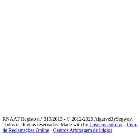
RNAAT Registo n.º 319/2013 - © 2012-2025 AlgarveBySegway.
Todos os direitos reservados. Made with
by
Lusoepicentro.pt
-
Livro
de Reclamações Online
-
Centros Arbitragem de litígios