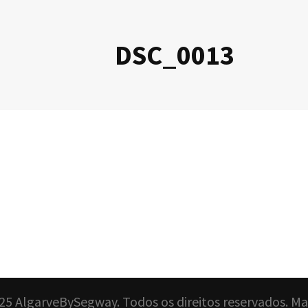
DSC_0013
25 AlgarveBySegway. Todos os direitos reservados. M