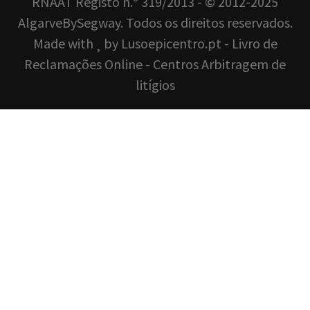
RNAAT Registo n.º 319/2013 - © 2012-2025
AlgarveBySegway. Todos os direitos reservados.
Made with
by
Lusoepicentro.pt
-
Livro de
Reclamações Online
-
Centros Arbitragem de
litígios